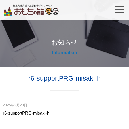
お知らせ
Information
r6-supportPRG-misaki-h
2025年2月20日
r6-supportPRG-misaki-h