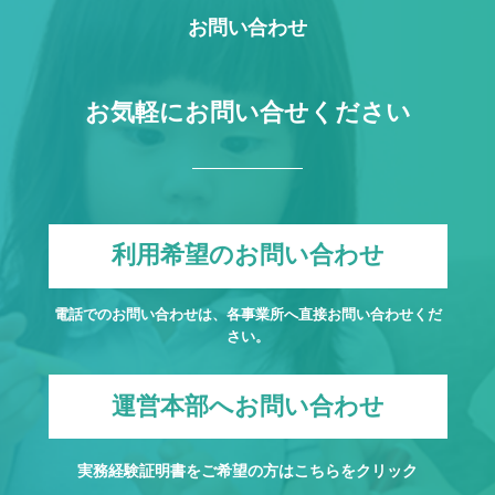
ために業務の一部を外部に委託しており、業務委託先に対
お問い合わせ
してお客様の個人情報を預けることがあります。この場
合、個人情報を適切に取り扱っていると認められる委託先
お気軽にお問い合せください
を選定し、契約等において個人情報の適正管理・機密保持
などによりお客様の個人情報の漏洩防止に必要な事項を取
決め、適切な管理を実施させます。
個人情報提出の任意性
利用希望のお問い合わせ
電話でのお問い合わせは、各事業所へ直接お問い合わせくだ
お客様が弊社に対して個人情報を提出することは任意で
さい。
す。ただし、個人情報を提出されない場合には、弊社から
の返信やサービスを実施ができない場合がありますので、
運営本部へお問い合わせ
あらかじめご了承ください。
個人情報の開示請求について
実務経験証明書をご希望の方は
こちら
をクリック