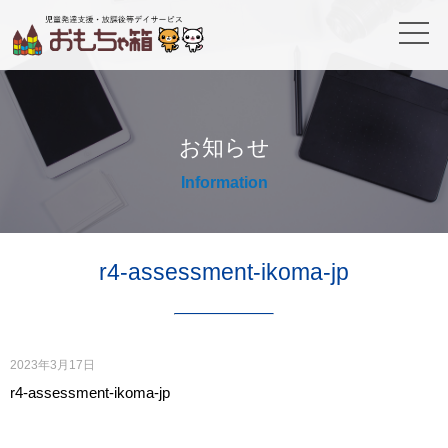
お知らせ
Information
r4-assessment-ikoma-jp
2023年3月17日
r4-assessment-ikoma-jp